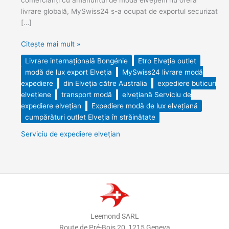
livrare globală, MySwiss24 s-a ocupat de exportul securizat
[…]
Citește mai mult »
Livrare internațională Bongénie
Etro Elveția outlet
modă de lux export Elveția
MySwiss24 livrare modă
expediere
din Elveția către Australia
expediere buticuri
elvețiene
transport modă
elvețiană Serviciu de
expediere elvețian
Expediere modă de lux elvețiană
cumpărături outlet Elveția în străinătate
Serviciu de expediere elvețian
Leemond SARL
Route de Pré-Bois 20, 1215 Geneva