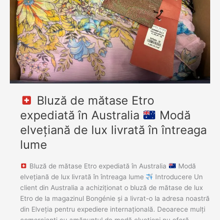
în
Australia
Modă
elvețiană
de
lux
livrată
în
Bluză de mătase Etro
întreaga
lume
expediată în Australia
Modă
elvețiană de lux livrată în întreaga
lume
Bluză de mătase Etro expediată în Australia
Modă
elvețiană de lux livrată în întreaga lume
Introducere Un
client din Australia a achiziționat o bluză de mătase de lux
Etro de la magazinul Bongénie și a livrat-o la adresa noastră
din Elveția pentru expediere internațională. Deoarece mulți
comercianți cu amănuntul de modă elvețieni nu oferă