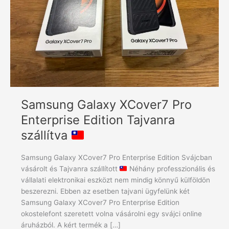
szállítva
Tajvanra
Samsung Galaxy XCover7 Pro
Enterprise Edition Tajvanra
szállítva
Samsung Galaxy XCover7 Pro Enterprise Edition Svájcban
vásárolt és Tajvanra szállított
Néhány professzionális és
vállalati elektronikai eszközt nem mindig könnyű külföldön
beszerezni. Ebben az esetben tajvani ügyfelünk két
Samsung Galaxy XCover7 Pro Enterprise Edition
okostelefont szeretett volna vásárolni egy svájci online
áruházból. A kért termék a […]