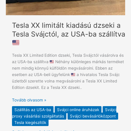
szállítva
Tesla XX limitált kiadású dzseki a
Tesla Svájctól, az USA-ba szállítva
Tesla XX Limited Edition dzseki, Tesla Svájctól vásárolva és
az USA-ba szállítva
Néhány különleges márkás terméket
nem mindig könnyű külföldön megvásárolni. Ebben az
esetben az USA-beli ügyfelünk
a hivatalos Tesla Svájc
üzletből szerette volna megvásárolni a Tesla XX Limited
Edition dzsekit. Ez a Tesla XX dzseki..
Tovább olvasom »
Szállítás az USA-ba
Svájci online áruházak
Svájci
proxy vásárlási szolgáltatás
Svájci bevásárlóközpont
Tesla kiegészítők