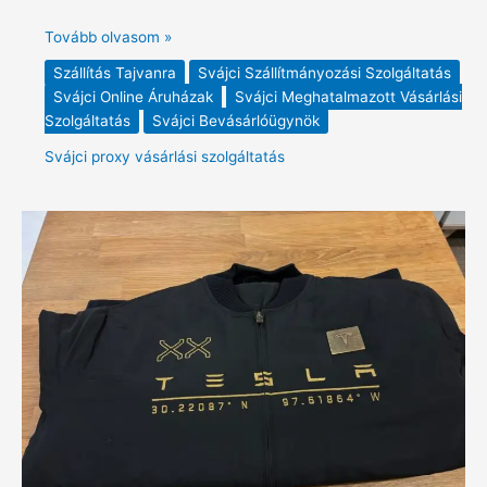
Tovább olvasom »
Szállítás Tajvanra
Svájci Szállítmányozási Szolgáltatás
Svájci Online Áruházak
Svájci Meghatalmazott Vásárlási
Szolgáltatás
Svájci Bevásárlóügynök
Svájci proxy vásárlási szolgáltatás
Tesla
XX
Limited
Edition
dzseki
a
Tesla
Svájctól
és
az
USA-
ba