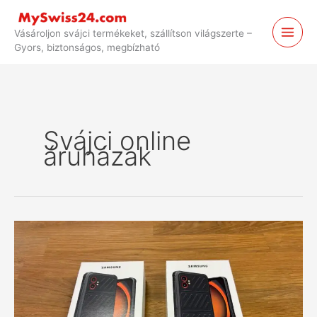
Ugrás
a
Vásároljon svájci termékeket, szállítson világszerte –
tartalomhoz
Gyors, biztonságos, megbízható
Svájci online
áruházak
Samsung
Galaxy
XCover7
Pro
Enterprise
Edition