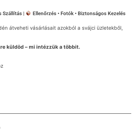
 Szállítás |
Ellenőrzés • Fotók • Biztonságos Kezelés
n átveheti vásárlásait azokból a svájci üzletekből,
e küldöd – mi intézzük a többit.
oz
)