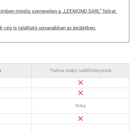
címben mindig szerepeljen a „LEEMOND SARL” felirat.
b cég is található ugyanabban az épületben.
m
Tipikus svájci szállítmányozók
Ritka