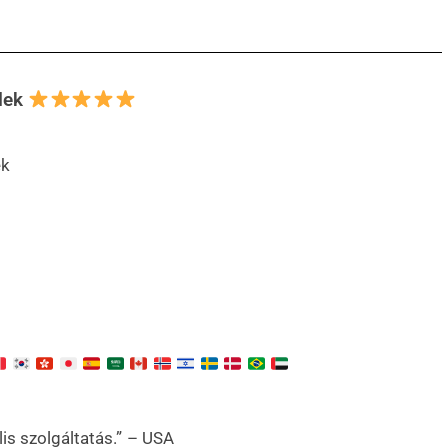
lek
ek
is szolgáltatás.” – USA