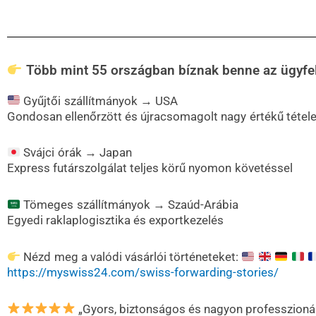
Több mint 55 országban bíznak benne az ügyfe
Gyűjtői szállítmányok → USA
Gondosan ellenőrzött és újracsomagolt nagy értékű tétel
Svájci órák → Japan
Express futárszolgálat teljes körű nyomon követéssel
Tömeges szállítmányok → Szaúd-Arábia
Egyedi raklaplogisztika és exportkezelés
Nézd meg a valódi vásárlói történeteket:
https://myswiss24.com/swiss-forwarding-stories/
„Gyors, biztonságos és nagyon professzionál