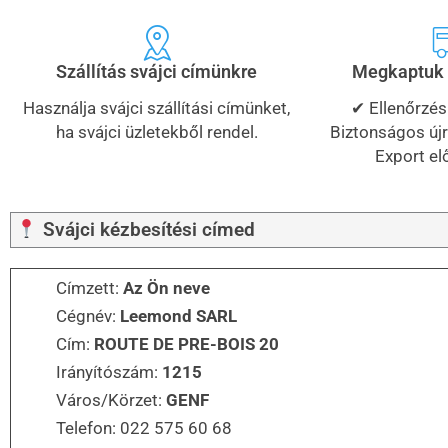
Szállítás svájci címünkre
Megkaptuk 
Használja svájci szállítási címünket,
✔ Ellenőrzés
ha svájci üzletekből rendel.
Biztonságos ú
Export el
Svájci kézbesítési címed
Címzett:
Az Ön neve
Cégnév:
Leemond SARL
Cím:
ROUTE DE PRE-BOIS 20
Irányítószám:
1215
Város/Körzet:
GENF
Telefon: 022 575 60 68