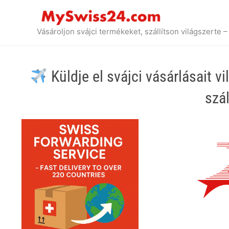
Ugrás
a
tartalomhoz
Vásároljon svájci termékeket, szállítson világszerte
Küldje el svájci vásárlásait 
szál