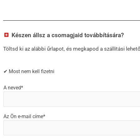
Készen állsz a csomagjaid továbbítására?
Töltsd ki az alábbi űrlapot, és megkapod a szállítási leh
✔ Most nem kell fizetni
A neved*
Az Ön e-mail címe*