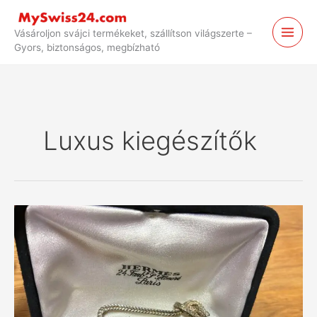
Ugrás
a
Vásároljon svájci termékeket, szállítson világszerte –
tartalomhoz
Gyors, biztonságos, megbízható
Luxus kiegészítők
Svájcból
származó
Hermès
Vintage
kiegészítők
Japánba