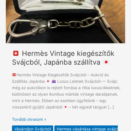
szállítva
Hermès Vintage kiegészítők
Svájcból, Japánba szállítva
Hermès Vintage Kiegészítők Svájcból – Aukció és
Szállítás Japánba
Luxus Leletek Svájcból — Svájc
még az aukciókon is rejtett forrása a ritka luxuscikkeknek,
különösen az olyan ikonikus márkák vintage darabjainak,
mint a Hermès. Ebben az esetben ügyfelünk – egy
visszatérő gyűjtő Japánból
– két egyedi tárgyat […]
Tovább olvasom »
Vásároljon Svájcból
Hermes vásárlása vintage svájci