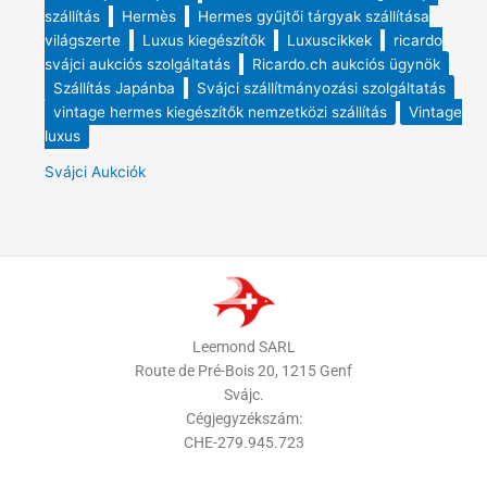
szállítás
Hermès
Hermes gyűjtői tárgyak szállítása
világszerte
Luxus kiegészítők
Luxuscikkek
ricardo
svájci aukciós szolgáltatás
Ricardo.ch aukciós ügynök
Szállítás Japánba
Svájci szállítmányozási szolgáltatás
vintage hermes kiegészítők nemzetközi szállítás
Vintage
luxus
Svájci Aukciók
Leemond SARL
Route de Pré-Bois 20, 1215 Genf
Svájc.
Cégjegyzékszám:
CHE-279.945.723