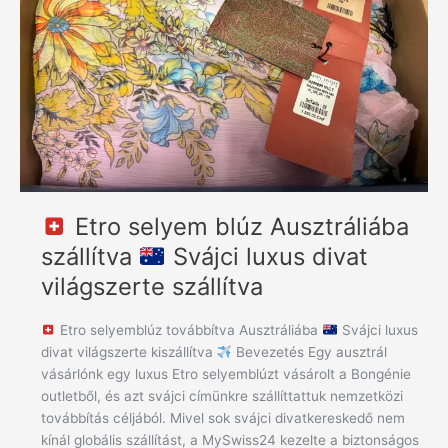
szállítva
Svájci
luxus
divat
világszerte
szállítva
Etro selyem blúz Ausztráliába
szállítva
Svájci luxus divat
világszerte szállítva
Etro selyemblúz továbbítva Ausztráliába
Svájci luxus
divat világszerte kiszállítva
Bevezetés Egy ausztrál
vásárlónk egy luxus Etro selyemblúzt vásárolt a Bongénie
outletből, és azt svájci címünkre szállíttattuk nemzetközi
továbbítás céljából. Mivel sok svájci divatkereskedő nem
kínál globális szállítást, a MySwiss24 kezelte a biztonságos