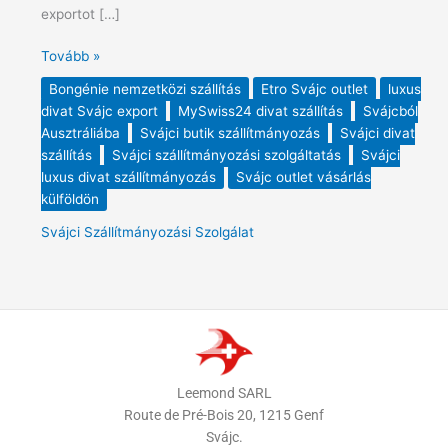
exportot […]
Tovább »
Bongénie nemzetközi szállítás
Etro Svájc outlet
luxus
divat Svájc export
MySwiss24 divat szállítás
Svájcból
Ausztráliába
Svájci butik szállítmányozás
Svájci divat
szállítás
Svájci szállítmányozási szolgáltatás
Svájci
luxus divat szállítmányozás
Svájc outlet vásárlás
külföldön
Svájci Szállítmányozási Szolgálat
Leemond SARL
Route de Pré-Bois 20, 1215 Genf
Svájc.