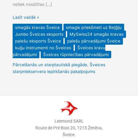
netiek nosūtītas […]
Lasīt vairāk »
smagās kravas Šveice
smagie priekšmeti uz Beļģiju
Jumbo Šveices eksports
MySwiss24 smagās kravas
palešu eksports Šveice
palešu pārvadājumi Šveice
kuģu instrumenti no Šveices
Šveices kravu
pārvadājumi
Šveices rūpniecības pārvadājumi
Pārcelšanās un starptautiskā piegāde
,
Šveices
starpniekservera iepirkšanās pakalpojums
Leemond SARL
Route de Pré-Bois 20, 1215 Ženēva,
Šveice.