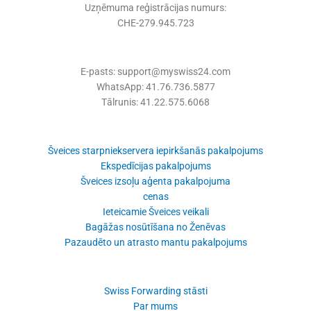
Uzņēmuma reģistrācijas numurs:
CHE-279.945.723
E-pasts: support@myswiss24.com
WhatsApp: 41.76.736.5877
Tālrunis: 41.22.575.6068
Šveices starpniekservera iepirkšanās pakalpojums
Ekspedīcijas pakalpojums
Šveices izsoļu aģenta pakalpojuma
cenas
Ieteicamie Šveices veikali
Bagāžas nosūtīšana no Ženēvas
Pazaudēto un atrasto mantu pakalpojums
Swiss Forwarding stāsti
Par mums