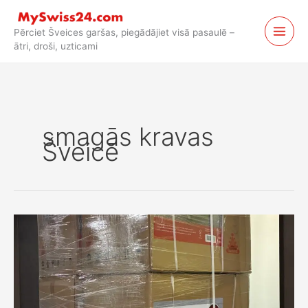
Pāriet
uz
Pērciet Šveices garšas, piegādājiet visā pasaulē –
saturu
ātri, droši, uzticami
smagās kravas
Šveicē
Uz
Beļģiju
nosūtīti
uz
paletizēti