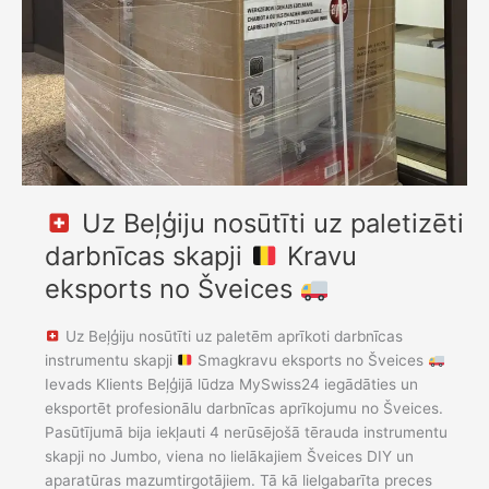
darbnīcas
skapji
Kravu
eksports
no
Šveices
Uz Beļģiju nosūtīti uz paletizēti
darbnīcas skapji
Kravu
eksports no Šveices
Uz Beļģiju nosūtīti uz paletēm aprīkoti darbnīcas
instrumentu skapji
Smagkravu eksports no Šveices
Ievads Klients Beļģijā lūdza MySwiss24 iegādāties un
eksportēt profesionālu darbnīcas aprīkojumu no Šveices.
Pasūtījumā bija iekļauti 4 nerūsējošā tērauda instrumentu
skapji no Jumbo, viena no lielākajiem Šveices DIY un
aparatūras mazumtirgotājiem. Tā kā lielgabarīta preces