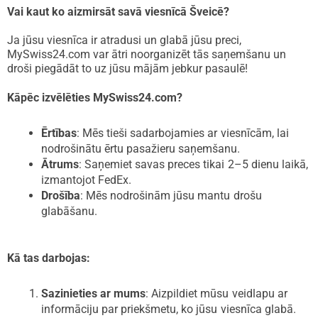
Vai kaut ko aizmirsāt savā viesnīcā Šveicē?
Ja jūsu viesnīca ir atradusi un glabā jūsu preci,
MySwiss24.com var ātri noorganizēt tās saņemšanu un
droši piegādāt to uz jūsu mājām jebkur pasaulē!
Kāpēc izvēlēties MySwiss24.com?
Ērtības
: Mēs tieši sadarbojamies ar viesnīcām, lai
nodrošinātu ērtu pasažieru saņemšanu.
Ātrums
: Saņemiet savas preces tikai 2–5 dienu laikā,
izmantojot FedEx.
Drošība
: Mēs nodrošinām jūsu mantu drošu
glabāšanu.
Kā tas darbojas:
Sazinieties ar mums
: Aizpildiet mūsu veidlapu ar
informāciju par priekšmetu, ko jūsu viesnīca glabā.