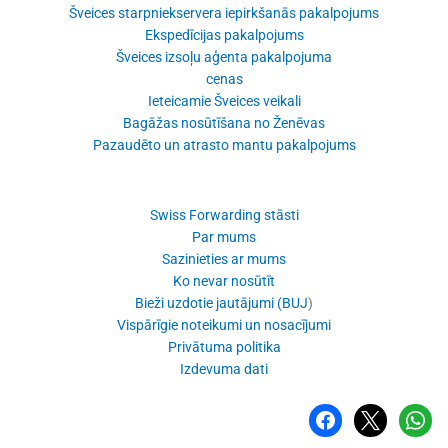
Šveices starpniekservera iepirkšanās pakalpojums
Ekspedīcijas pakalpojums
Šveices izsoļu aģenta pakalpojuma
cenas
Ieteicamie Šveices veikali
Bagāžas nosūtīšana no Ženēvas
Pazaudēto un atrasto mantu pakalpojums
Swiss Forwarding stāsti
Par mums
Sazinieties ar mums
Ko nevar nosūtīt
Bieži uzdotie jautājumi (BUJ
)
Vispārīgie noteikumi un nosacījumi
Privātuma politika
Izdevuma dati
Facebook
x
WhatsA