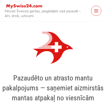
Pāriet
uz
Pērciet Šveices garšas, piegādājiet visā pasaulē –
saturu
ātri, droši, uzticami
Pazaudēto un atrasto mantu
pakalpojums — saņemiet aizmirstās
mantas atpakaļ no viesnīcām