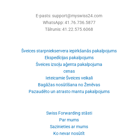
E-pasts: support@myswiss24.com
WhatsApp: 41.76.736.5877
Tālrunis: 41.22.575.6068
Šveices starpniekservera iepirkšanās pakalpojums
Ekspedīcijas pakalpojums
Šveices izsoļu aģenta pakalpojuma
cenas
Ieteicamie Šveices veikali
Bagāžas nosūtīšana no Ženēvas
Pazaudēto un atrasto mantu pakalpojums
Swiss Forwarding stāsti
Par mums
Sazinieties ar mums
Ko nevar nosūtīt