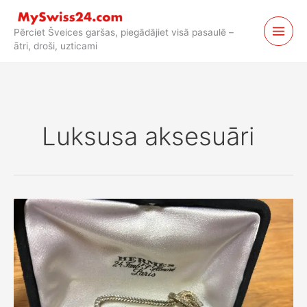
Pāriet
uz
Pērciet Šveices garšas, piegādājiet visā pasaulē –
saturu
ātri, droši, uzticami
Luksusa aksesuāri
Hermès
vintage
aksesuāri
no
Šveices
piegādāti