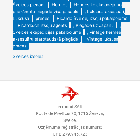
Šveices piegādi,
Hermès
Hermes kolekcionējamo
priekšmetu piegāde visā pasaulē
, Luksusa aksesuāri,
Luksusa
preces,
Ricardo Šveice, izsoļu pakalpojums
, Ricardo.ch izsoļu aģents
, Piegāde uz Japānu
,
Šveices ekspedīcijas pakalpojums
, vintage hermes
aksesuāru starptautiskā piegāde
, Vintage luksusa
preces
Šveices izsoles
Leemond SARL
Route de Pré-Bois 20, 1215 Ženēva,
Šveice.
Uzņēmuma reģistrācijas numurs:
CHE-279.945.723