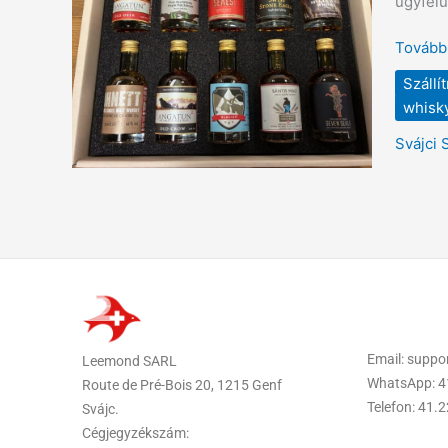
ügyfel
Tokióba
Japánb
Tovább
Szállí
whisk
Svájci 
Email: supp
Leemond SARL
WhatsApp: 4
Route de Pré-Bois 20, 1215 Genf
Telefon: 41.
Svájc.
Cégjegyzékszám: