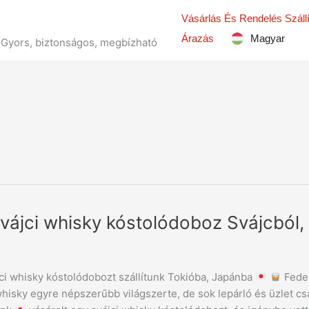
Vásárlás És Rendelés Száll
Árazás
Magyar
 – Gyors, biztonságos, megbízható
vájci whisky kóstolódoboz Svájcból,
dobozt
ci whisky kóstolódobozt szállítunk Tokióba, Japánba
Fedez
whisky egyre népszerűbb világszerte, de sok lepárló és üzlet csa
l