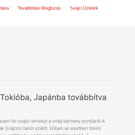
ítása
Továbbítási Megbízás
Svájci Üzletek
 Tokióba, Japánba továbbítva
zen fel svájci whiskyt a világ bármely pontjáról A
k Svájcon belül szállít. Ebben az esetben tokiói