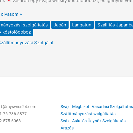
ünk
vásárolt egy svájci whisky kóstolódobozt, és igénybe vett
,
a
 olvasom »
tmányozási szolgáltatás
Japán
Langatun
Szállítás Japánb
y kóstolódoboz
Szállítmányozási Szolgálat
ort@myswiss24.com
Svájci Megbízott Vásárlási Szolgáltatás
1.76.736.5877
Szállítmányozási szolgáltatás
22.575.6068
Svájci Aukciós Ügynök Szolgáltatás
Árazás