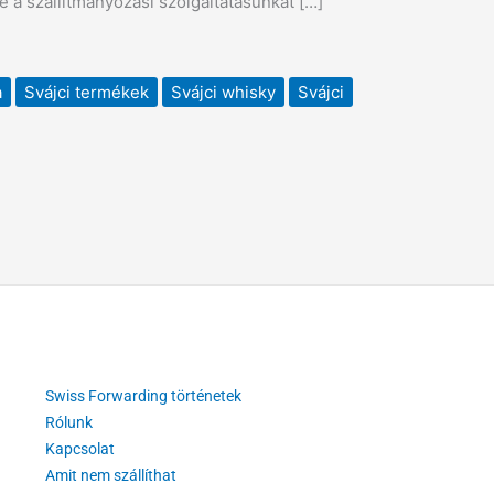
e a szállítmányozási szolgáltatásunkat […]
a
Svájci termékek
Svájci whisky
Svájci
Swiss Forwarding történetek
Rólunk
Kapcsolat
Amit nem szállíthat