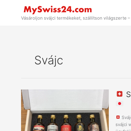
Ugrás
a
tartalomhoz
Vásároljon svájci termékeket, szállítson világszerte
Svájc
S
Svájci
whisky
kóstoló
Sváj
küldtek
svájci 
Svájcbó