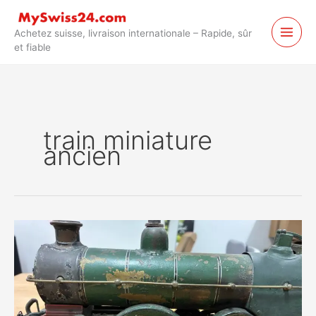
Passer
au
Achetez suisse, livraison internationale – Rapide, sûr
contenu
et fiable
train miniature
ancien
Locomotive
à
vapeur
Märklin
Spiritus