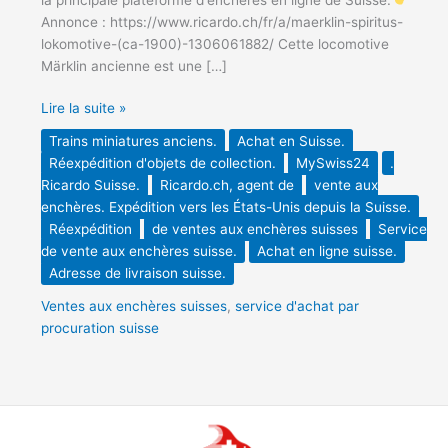
Annonce : https://www.ricardo.ch/fr/a/maerklin-spiritus-
lokomotive-(ca-1900)-1306061882/ Cette locomotive
Märklin ancienne est une […]
Lire la suite »
Trains miniatures anciens.
Achat en Suisse.
Réexpédition d'objets de collection.
MySwiss24
.
Ricardo Suisse.
Ricardo.ch, agent de
vente aux
enchères. Expédition vers les États-Unis depuis la Suisse.
Réexpédition
de ventes aux enchères suisses
Service
de vente aux enchères suisse.
Achat en ligne suisse.
Adresse de livraison suisse.
Ventes aux enchères suisses
,
service d'achat par
procuration suisse