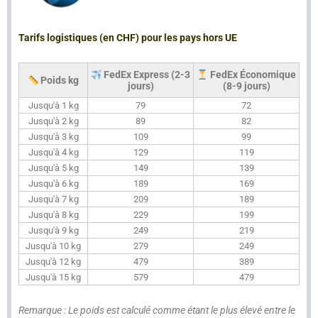
Tarifs logistiques (en CHF) pour les pays hors UE
FedEx Express (2-3
FedEx Économique
Poids kg
jours)
(8-9 jours)
Jusqu'à 1 kg
79
72
Jusqu'à 2 kg
89
82
Jusqu'à 3 kg
109
99
Jusqu'à 4 kg
129
119
Jusqu'à 5 kg
149
139
Jusqu'à 6 kg
189
169
Jusqu'à 7 kg
209
189
Jusqu'à 8 kg
229
199
Jusqu'à 9 kg
249
219
Jusqu'à 10 kg
279
249
Jusqu'à 12 kg
479
389
Jusqu'à 15 kg
579
479
Remarque : Le poids est calculé comme étant le plus élevé entre le