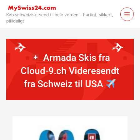
Spring
til
Køb schweizisk, send til hele verden – hurtigt, sikkert,
indhold
pålideligt
Armada Skis fra
Cloud-9.ch Videresendt
fra Schweiz til USA