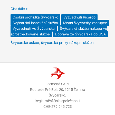
Číst dále »
Osobní prohlídka Švýcarsko
Vyzvednutí Ricardo
Švýcarská inspekční služba
Místní švýcarský zástupce
Vyzvednutí ve Švýcarsku
Švýcarská služba nákupu ve
zprostředkované službě
Doprava ze Švýcarska do USA
Švýcarské aukce
,
švýcarská proxy nákupní služba
Leemond SARL
Route de Pré-Bois 20, 1215 Ženeva
Švýcarsko.
Registrační číslo společnosti:
CHE-279.945.723