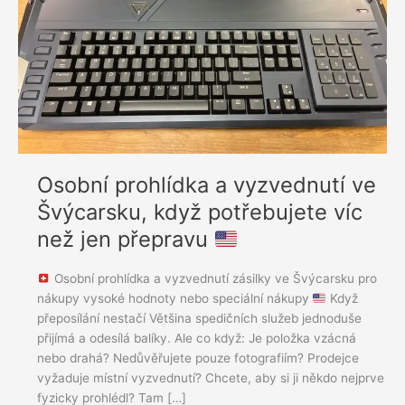
když
potřebujete
víc
než
jen
přepravu
Osobní prohlídka a vyzvednutí ve
Švýcarsku, když potřebujete víc
než jen přepravu
Osobní prohlídka a vyzvednutí zásilky ve Švýcarsku pro
nákupy vysoké hodnoty nebo speciální nákupy
Když
přeposílání nestačí Většina spedičních služeb jednoduše
přijímá a odesílá balíky. Ale co když: Je položka vzácná
nebo drahá? Nedůvěřujete pouze fotografiím? Prodejce
vyžaduje místní vyzvednutí? Chcete, aby si ji někdo nejprve
fyzicky prohlédl? Tam […]