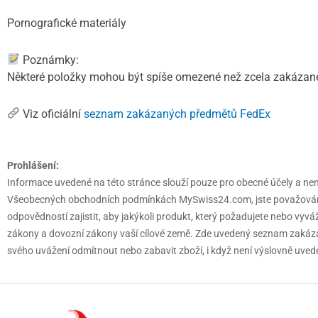
Pornografické materiály
Poznámky:
Některé položky mohou být spíše omezené než zcela zakázané, 
Viz oficiální
seznam zakázaných předmětů FedEx
Prohlášení:
Informace uvedené na této stránce slouží pouze pro obecné účely a nenah
Všeobecných obchodních podmínkách MySwiss24.com, jste považováni z
odpovědností zajistit, aby jakýkoli produkt, který požadujete nebo vyvá
zákony a dovozní zákony vaší cílové země. Zde uvedený seznam zakáza
svého uvážení odmítnout nebo zabavit zboží, i když není výslovně uved