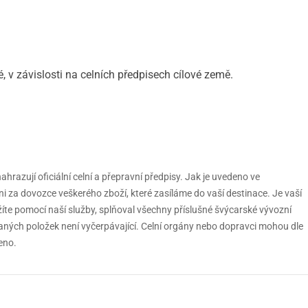
v závislosti na celních předpisech cílové země.
razují oficiální celní a přepravní předpisy. Jak je uvedeno ve
a dovozce veškerého zboží, které zasíláme do vaší destinace. Je vaší
žíte pomocí naší služby, splňoval všechny příslušné švýcarské vývozní
ných položek není vyčerpávající. Celní orgány nebo dopravci mohou dle
eno.