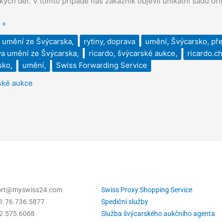
ých děl. V tomto případě náš zákazník objevil unikátní sadu ori
ska
ně
 »
no
 umění ze Švýcarska,
rytiny, doprava
umění, Švýcarsko, př
a umění ze Švýcarska,
ricardo, švýcarské aukce,
ricardo.c
sko
sko,
umění,
Swiss Forwarding Service
ské aukce
port@myswiss24.com
Swiss Proxy Shopping Service
1.76.736.5877
Spediční služby
22.575.6068
Služba švýcarského aukčního agenta