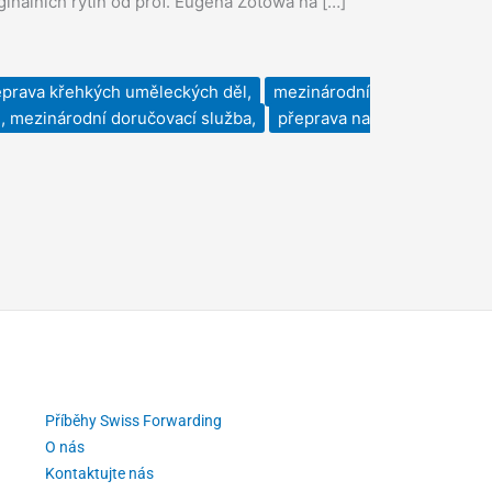
ginálních rytin od prof. Eugena Zotowa na […]
eprava křehkých uměleckých děl,
mezinárodní
h, mezinárodní doručovací služba,
přeprava na
Příběhy Swiss Forwarding
O nás
Kontaktujte nás