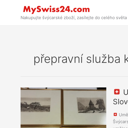
Přejít
k
obsahu
Nakupujte švýcarské zboží, zasílejte do celého světa
přepravní služba
U
Umělec
Slo
dílo
od
Uměl
Ricarda
Švýcars
ze