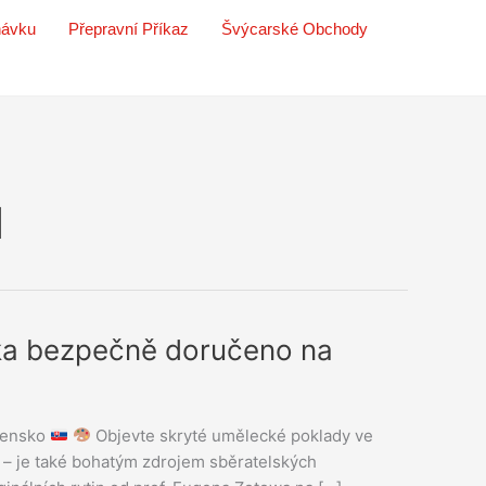
návku
Přepravní Příkaz
Švýcarské Obchody
l
ka bezpečně doručeno na
vensko
Objevte skryté umělecké poklady ve
– je také bohatým zdrojem sběratelských