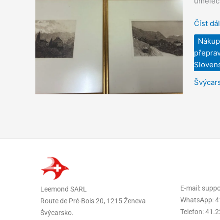
uměleck
Švýcar
bezpeč
Číst dál
doruče
Nákup
na
přeprav
Sloven
Sloven
Švýcar
E-mail: sup
Leemond SARL
WhatsApp: 4
Route de Pré-Bois 20, 1215 Ženeva
Telefon: 41.
Švýcarsko.