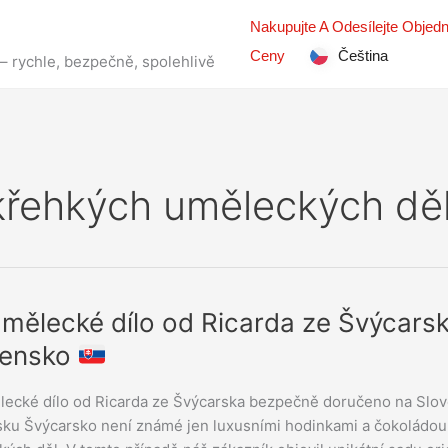
Nakupujte A Odesílejte Objed
Ceny
Čeština
 – rychle, bezpečně, spolehlivě
 křehkých uměleckých dě
mělecké dílo od Ricarda ze Švýcars
ké
vensko
ecké dílo od Ricarda ze Švýcarska bezpečně doručeno na Slo
ku Švýcarsko není známé jen luxusními hodinkami a čokoládou 