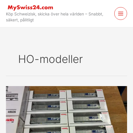
Hoppa
till
Köp Schweizisk, skicka över hela världen – Snabbt,
innehåll
säkert, pålitligt
HO-modeller
Schweizisk
modelltågsamling
från
Ricardo
—
Levererad