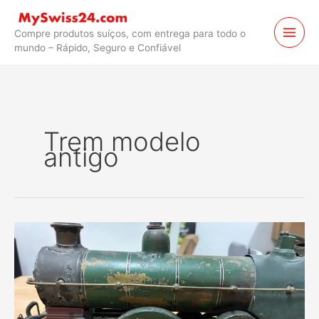
Ir
para
Compre produtos suíços, com entrega para todo o
o
mundo – Rápido, Seguro e Confiável
conteúdo
Trem modelo
antigo
Locomotiva
a
vapor
Märklin
Spiritus