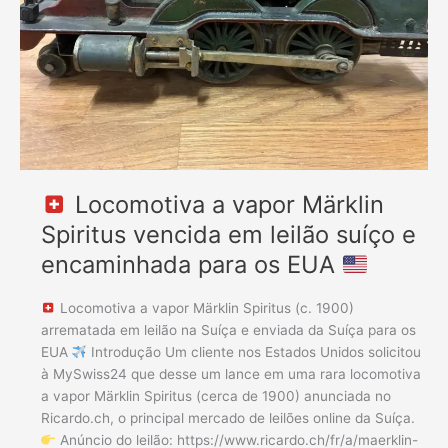
arrematada
em
leilão
na
Suíça
é
enviada
para
os
Locomotiva a vapor Märklin
EUA
Spiritus vencida em leilão suíço e
encaminhada para os EUA
Locomotiva a vapor Märklin Spiritus (c. 1900)
arrematada em leilão na Suíça e enviada da Suíça para os
EUA
Introdução Um cliente nos Estados Unidos solicitou
à MySwiss24 que desse um lance em uma rara locomotiva
a vapor Märklin Spiritus (cerca de 1900) anunciada no
Ricardo.ch, o principal mercado de leilões online da Suíça.
Anúncio do leilão: https://www.ricardo.ch/fr/a/maerklin-