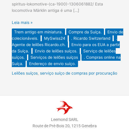
spiritus-lokomotive-(ca-1900)-1306061882/ Esta
locomotiva Märklin antiga é uma […]
Leia mais »
Trem antigo em miniatura.
Compre da Suíça.
Envio de
colecionáveis.
MySwiss24
. Ricardo Switzerland
.
Agente de leilões Ricardo.ch.
Envio para os EUA a partir
da Suíça.
Envio de leilões suíços.
Serviço de leilões
suíços.
Serviços de leilões suíços
. Compras online na
Suíça.
Endereço de envio suíço.
Leilões suíços
,
serviço suíço de compras por procuração
Leemond SARL
Route de Pré-Bois 20, 1215 Genebra