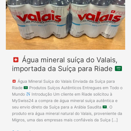
importada
da
Suíça
para
Riade
Água mineral suíça do Valais,
importada da Suíça para Riade
Água Mineral Suíça do Valais Enviada da Suíça para
Riade
Produtos Suíços Autênticos Entregues em Todo o
Mundo
Introdução Um cliente em Riade solicitou à
MySwiss24 a compra de água mineral suíça autêntica e
seu envio direto da Suíça para a Arábia Saudita
. O
produto era água mineral natural do Valais, proveniente da
Migros, uma das empresas mais confiáveis ​​da Suíça […]