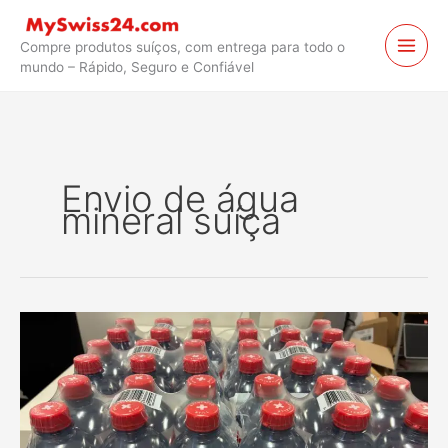
Ir
para
Compre produtos suíços, com entrega para todo o
o
mundo – Rápido, Seguro e Confiável
conteúdo
Envio de água
mineral suíça
Água
mineral
suíça
do
Valais,