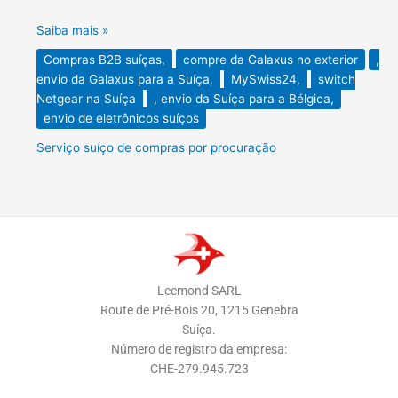
Saiba mais »
Compras B2B suíças,
compre da Galaxus no exterior
,
envio da Galaxus para a Suíça,
MySwiss24,
switch
Netgear na Suíça
, envio da Suíça para a Bélgica,
envio de eletrônicos suíços
Serviço suíço de compras por procuração
Leemond SARL
Route de Pré-Bois 20, 1215 Genebra
Suíça.
Número de registro da empresa:
CHE-279.945.723