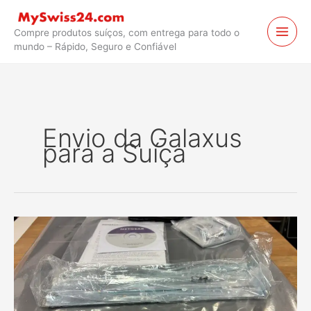
Ir
para
Compre produtos suíços, com entrega para todo o
o
mundo – Rápido, Seguro e Confiável
conteúdo
Envio da Galaxus
para a Suíça
Switch
de
rede
Netgear
da