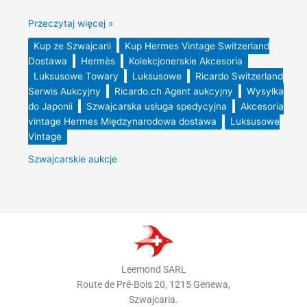
Przeczytaj więcej »
Kup ze Szwajcarii
Kup Hermes Vintage Switzerland
Dostawa
Hermès
Kolekcjonerskie Akcesoria
Luksusowe Towary
Luksusowe
Ricardo Switzerland
Serwis Aukcyjny
Ricardo.ch Agent aukcyjny
Wysyłka
do Japonii
Szwajcarska usługa spedycyjna
Akcesoria
vintage Hermes Międzynarodowa dostawa
Luksusowe
Vintage
Szwajcarskie aukcje
Leemond SARL
Route de Pré-Bois 20, 1215 Genewa,
Szwajcaria.