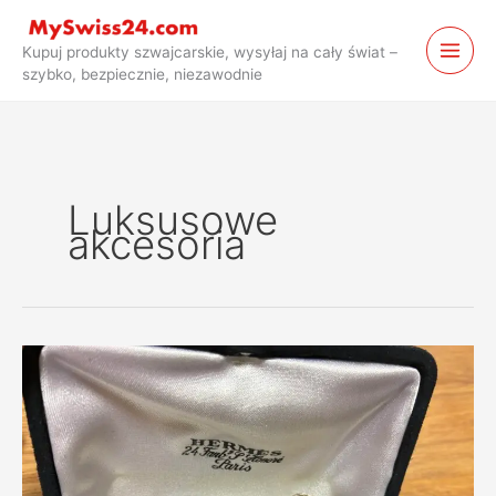
Przejdź
do
Kupuj produkty szwajcarskie, wysyłaj na cały świat –
treści
szybko, bezpiecznie, niezawodnie
Luksusowe
akcesoria
Akcesoria
Hermès
Vintage
ze
Szwajcarii