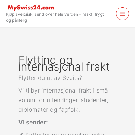
Hopp
til
Kjøp sveitsisk, send over hele verden – raskt, trygt
innhold
og pålitelig
Flytting og
internasjonal frakt
Flytter du ut av Sveits?
Vi tilbyr internasjonal frakt i små
volum for utlendinger, studenter,
diplomater og fagfolk.
Vi sender:
✔ Kofferter og personlige esker