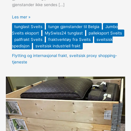
gjenstander ikke sendes […]
Les mer »
tunglast Sveits
tunge gjenstander til Belgia
Jumbo
Sveits eksport
MySwiss24 tunglast
palleksport Sveits
pallfrakt Sveits
fraktverktøy fra Sveits
sveitsisk
spedisjon
sveitsisk industriell frakt
Flytting og internasjonal frakt
,
sveitsisk proxy shopping-
tjeneste
Internasjonal
flytting
fra
Sveits
til
Riyadh
–
Personlige