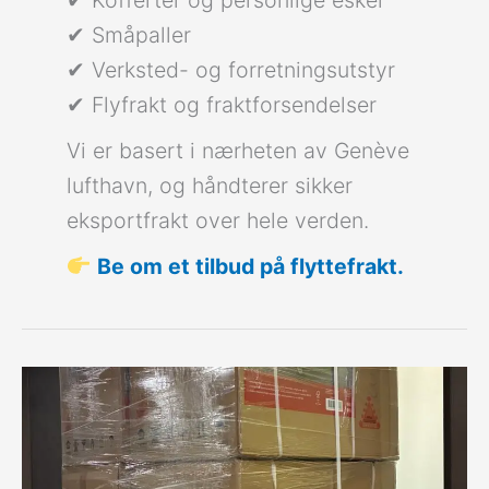
✔ Småpaller
✔ Verksted- og forretningsutstyr
✔ Flyfrakt og fraktforsendelser
Vi er basert i nærheten av Genève
lufthavn, og håndterer sikker
eksportfrakt over hele verden.
Be om et tilbud på flyttefrakt.
Palletiserte
verkstedskap
sendt
til