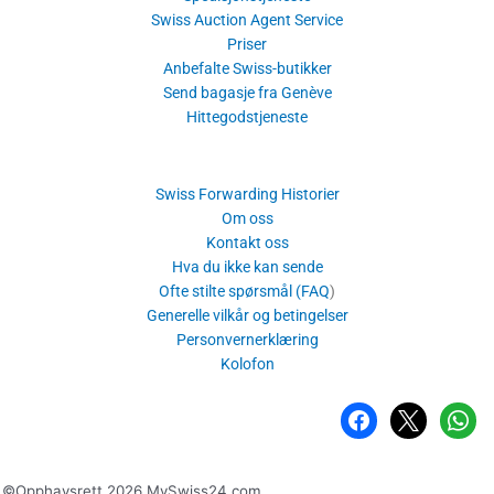
Swiss Auction Agent Service
Priser
Anbefalte Swiss-butikker
Send bagasje fra Genève
Hittegodstjeneste
Swiss Forwarding Historier
Om oss
Kontakt oss
Hva du ikke kan sende
Ofte stilte spørsmål (FAQ
)
Generelle vilkår og betingelser
Personvernerklæring
Kolofon
Facebook
x
whatsa
©Opphavsrett 2026 MySwiss24.com