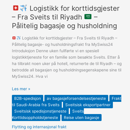
og
Logistikk for korttidsgjester
husholdning
– Fra Sveits til Riyadh
–
Pålitelig bagasje og husholdning
Logistikk for korttidsgjester – Fra Sveits til Riyadh –
Pålitelig bagasje- og husholdningsfrakt fra MySwiss24
Introduksjon Denne uken fullførte vi en spesiell
logistikktjeneste for en familie som besøkte Sveits. Etter å
ha tilbrakt noen uker på hotell, returnerte de til Riyadh – og
betrodde all bagasjen og husholdningsegenskapene sine til
MySwiss24. Hva vi
Les mer »
B2B-spedisjon
av bagasjeforsendelsestjeneste
Frakt
til Saudi-Arabia fra Sveits
Sveitsisk eksportpartner
Sveitsisk spedisjonstjeneste
Sveits
Korttidsoppholdstjeneste
Reise uten bagasje
Flytting og internasjonal frakt