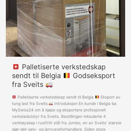
Belgia
Godseksport
fra
Sveits
Palletiserte verkstedskap
sendt til Belgia
Godseksport
fra Sveits
Palletiserte verkstedskap sendt til Belgia
Eksport av
tung last fra Sveits
Introduksjon En kunde i Belgia ba
MySwiss24 om å kjøpe og eksportere profesjonelt
verkstedutstyr fra Sveits. Bestillingen inkluderte 4
verktøyskap i rustfritt stål fra Jumbo, en av Sveits' største
gjør-det-selv- og jernvareforhandlere. Siden store