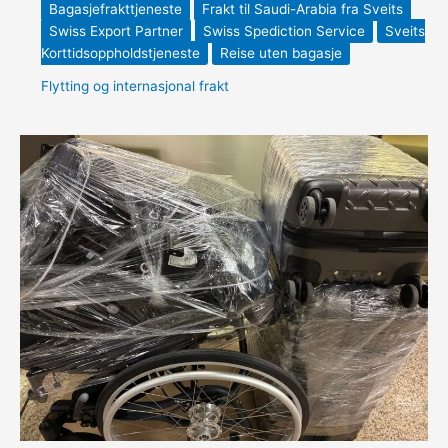
Bagasjefrakttjeneste
Frakt til Saudi-Arabia fra Sveits
Swiss Export Partner
Swiss Spediction Service
Sveits
Korttidsoppholdstjeneste
Reise uten bagasje
Flytting og internasjonal frakt
Logistikk
for
korttidsgjester
–
Fra
Sveits
til
Riyadh
–
Pålitelig
bagasje