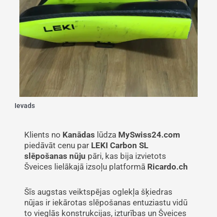
Ievads
Klients no
Kanādas
lūdza
MySwiss24.com
piedāvāt cenu par
LEKI Carbon SL
slēpošanas nūju
pāri, kas bija izvietots
Šveices lielākajā izsoļu platformā
Ricardo.ch
Šīs augstas veiktspējas oglekļa šķiedras
nūjas ir iekārotas slēpošanas entuziastu vidū
to vieglās konstrukcijas, izturības un Šveices