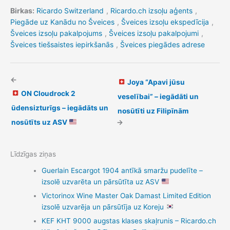
Birkas:
Ricardo Switzerland
,
Ricardo.ch izsoļu aģents
,
Piegāde uz Kanādu no Šveices
,
Šveices izsoļu ekspedīcija
,
Šveices izsoļu pakalpojums
,
Šveices izsoļu pakalpojumi
,
Šveices tiešsaistes iepirkšanās
,
Šveices piegādes adrese
←
Joya “Apavi jūsu
ON Cloudrock 2
veselībai” – iegādāti un
ūdensizturīgs – iegādāts un
nosūtīti uz Filipīnām
nosūtīts uz ASV
→
Līdzīgas ziņas
Guerlain Escargot 1904 antīkā smaržu pudelīte –
izsolē uzvarēta un pārsūtīta uz ASV
Victorinox Wine Master Oak Damast Limited Edition
izsolē uzvarēja un pārsūtīja uz Koreju
KEF KHT 9000 augstas klases skaļrunis – Ricardo.ch