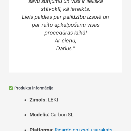
savu sūtījumu un viss ir lieliskā
stāvoklī, kā ieteikts.
Liels paldies par palīdzību izsolē un
par raito apkalpošanu visas
procedūras laikā!
Ar cieņu,
Darius.”
Produkta informācija
Zīmols:
LEKI
Modelis:
Carbon SL
Platforma:
Ricardo.ch izsoļu saraksts