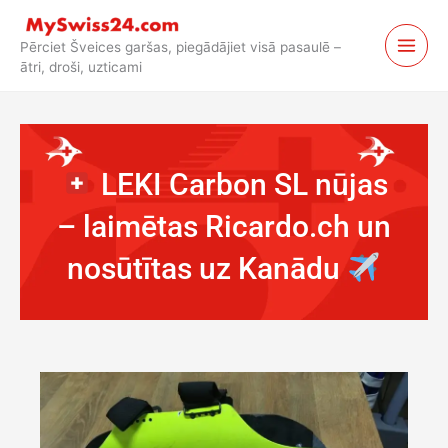
Pāriet
uz
Pērciet Šveices garšas, piegādājiet visā pasaulē –
saturu
ātri, droši, uzticami
LEKI Carbon SL nūjas
– laimētas Ricardo.ch un
nosūtītas uz Kanādu