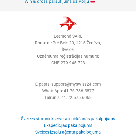
Win & drošs pārsūtījums uz Poliju
Leemond SARL
Route de Pré-Bois 20, 1215 Ženēva,
Šveice.
Uzņēmuma reģistrācijas numurs:
CHE-279.945.723
E-pasts: support@myswiss24.com
WhatsApp: 41.76.736.5877
Tālrunis: 41.22.575.6068
Šveices starpniekservera iepirkšanās pakalpojums
Ekspedīcijas pakalpojums
Šveices izsoļu aģenta pakalpojuma