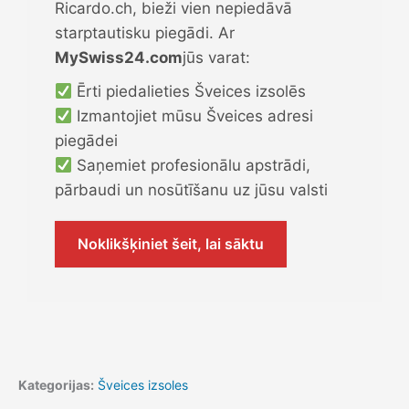
Ricardo.ch, bieži vien nepiedāvā
starptautisku piegādi. Ar
MySwiss24.com
jūs varat:
Ērti piedalieties Šveices izsolēs
Izmantojiet mūsu Šveices adresi
piegādei
Saņemiet profesionālu apstrādi,
pārbaudi un nosūtīšanu uz jūsu valsti
Noklikšķiniet šeit, lai sāktu
Kategorijas:
Šveices izsoles