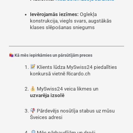
Ievērojamās iezīmes:
Oglekļa
konstrukcija, viegls svars, augstākās
klases slēpošanas sniegums
Kā mēs iepirkāmies un pārsūtījām preces
Klients lūdza MySwiss24 piedalīties
konkursā vietnē Ricardo.ch
MySwiss24 veica likmes un
uzvarēja izsolē
Pārdevējs nosūtīja stabus uz mūsu
Šveices adresi
Mēs pārbaudījām un droši