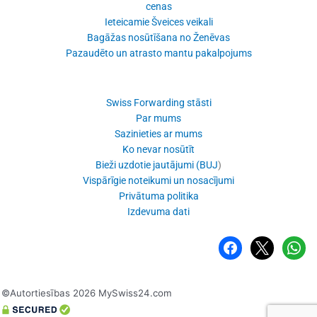
cenas
Ieteicamie Šveices veikali
Bagāžas nosūtīšana no Ženēvas
Pazaudēto un atrasto mantu pakalpojums
Swiss Forwarding stāsti
Par mums
Sazinieties ar mums
Ko nevar nosūtīt
Bieži uzdotie jautājumi (BUJ
)
Vispārīgie noteikumi un nosacījumi
Privātuma politika
Izdevuma dati
Facebook
x
WhatsA
©Autortiesības 2026 MySwiss24.com