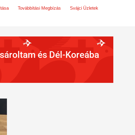
ítása
Továbbítási Megbízás
Svájci Üzletek
ásároltam és Dél-Koreába