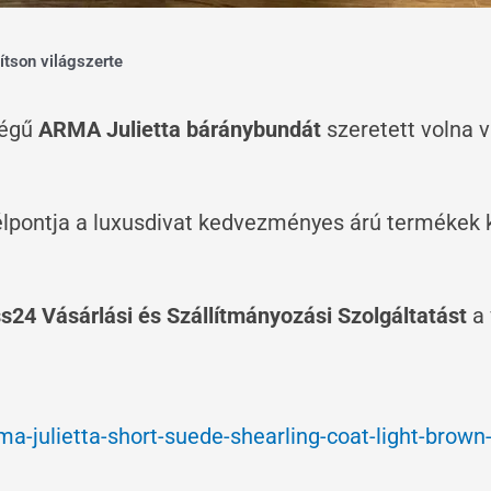
ítson világszerte
ségű
ARMA Julietta báránybundát
szeretett volna 
lpontja a luxusdivat kedvezményes árú termékek ke
24 Vásárlási és Szállítmányozási Szolgáltatást
a 
ma-julietta-short-suede-shearling-coat-light-bro