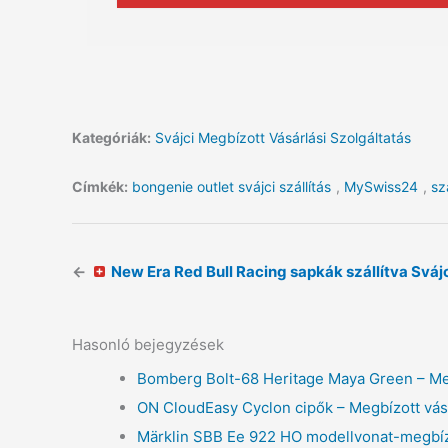
Kategóriák:
Svájci Megbízott Vásárlási Szolgáltatás
Címkék:
bongenie outlet svájci szállítás
,
MySwiss24
,
sz
←
New Era Red Bull Racing sapkák szállítva Svá
Hasonló bejegyzések
Bomberg Bolt-68 Heritage Maya Green – Megb
ON CloudEasy Cyclon cipők – Megbízott vás
Märklin SBB Ee 922 HO modellvonat-megbíz