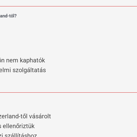
and-től?
dön nem kaphatók
elmi szolgáltatás
erland-től vásárolt
ellenőriztük
 szállításhoz