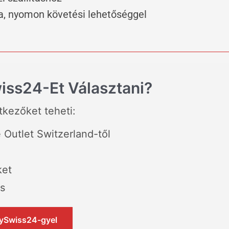
a, nyomon követési lehetőséggel
ss24-Et Választani?
tkezőket teheti:
Outlet Switzerland-től
ket
s
 MySwiss24-gyel