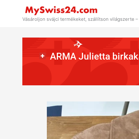
Ugrás
a
tartalomhoz
Vásároljon svájci termékeket, szállítson világszerte
ARMA Julietta birkak