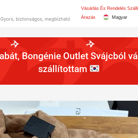
Vásárlás És Rendelés Száll
Árazás
Magyar
 – Gyors, biztonságos, megbízható
abát, Bongénie Outlet Svájcból v
szállítottam