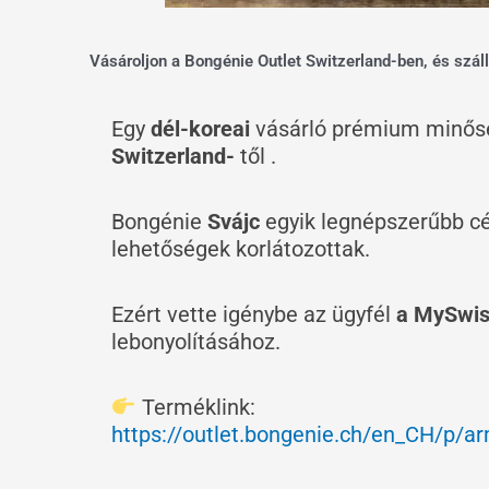
Vásároljon a Bongénie Outlet Switzerland-ben, és száll
Egy
dél-koreai
vásárló prémium minő
Switzerland-
től .
Bongénie
Svájc
egyik legnépszerűbb cé
lehetőségek korlátozottak.
Ezért vette igénybe az ügyfél
a MySwiss
lebonyolításához.
Terméklink:
https://outlet.bongenie.ch/en_CH/p/ar