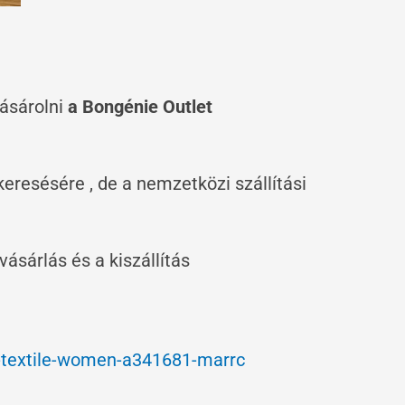
vásárolni
a Bongénie Outlet
resésére , de a nemzetközi szállítási
vásárlás és a kiszállítás
wn-textile-women-a341681-marrc