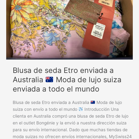
enviada
a
Australia
Moda
de
lujo
suiza
con
envíos
Blusa de seda Etro enviada a
a
todo
Australia
Moda de lujo suiza
el
enviada a todo el mundo
mundo
Blusa de seda Etro enviada a Australia
Moda de lujo
suiza con envío a todo el mundo
Introducción Una
clienta en Australia compró una blusa de seda Etro de lujo
en el outlet Bongénie y la envió a nuestra dirección suiza
para su envío internacional. Dado que muchas tiendas de
moda suizas no ofrecen envíos internacionales, MySwiss24