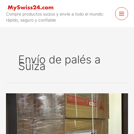
Saltar
al
Compre productos suizos y envíe a todo el mundo:
contenido
rápido, seguro y confiable
Envío de palés a
Suiza
Armarios
de
taller
paletizados
enviados