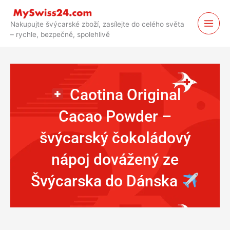
Přejít
k
Nakupujte švýcarské zboží, zasílejte do celého světa
obsahu
– rychle, bezpečně, spolehlivě
Caotina Original
Cacao Powder –
švýcarský čokoládový
nápoj dovážený ze
Švýcarska do Dánska