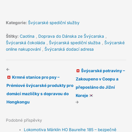
Kategorie:
Švýcarské spediční služby
Štítky:
Caotina
,
Doprava do Dánska ze Švýcarska
,
Švýcarská čokoláda
,
Švýcarská spediční služba
,
Švýcarské
online nakupování
,
Švýcarská dodací adresa
←
Švýcarské potraviny –
Krmné stanice pro psy –
Zakoupeno v Coopu a
Prémiové švýcarské produkty pro
přeposláno do Jižní
domácí mazlíčky s dopravou do
Koreje
Hongkongu
→
Podobné příspěvky
Lokomotiva Märklin HO Baureihe 185 – bezpečně