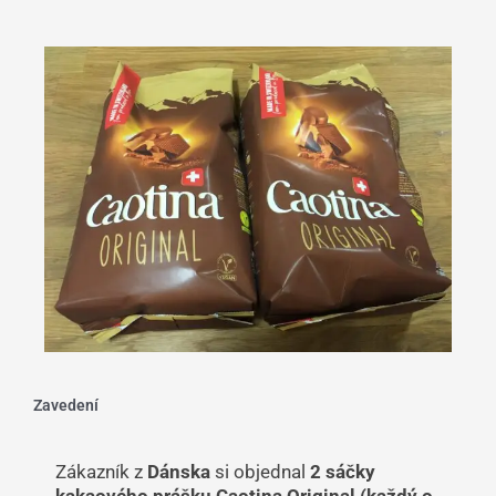
Zavedení
Zákazník z
Dánska
si objednal
2 sáčky
kakaového prášku Caotina Original (každý o