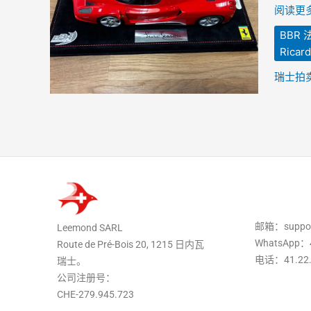
1:18
阅读更多
模
BBR 
型
Rica
车
已
瑞士拍
售
出
并
寄
往
韩
国
邮箱：suppor
Leemond SARL
WhatsApp：4
Route de Pré-Bois 20, 1215 日内瓦
电话：41.22.
瑞士。
公司注册号：
CHE-279.945.723