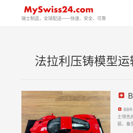
跳
至
内
瑞士制造，全球配送——快速、安全、可靠
容
法拉利压铸模型运
B
BBR
法
BBR
拉
士领先的拍
利
装，备受
Enzo