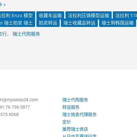
 »
法拉利 Enzo 模型
收藏车运输
法拉利压铸模型运输
法拉利 1:1
rdo 瑞士拍卖 瑞士
拍卖转运
瑞士收藏品转运
瑞士到韩国运输
卖行
，
瑞士代购服务
t@myswiss24.com
瑞士代购服务
1.76.736.5877
转运服务
575.6068
瑞士拍卖代理服务
定价
推荐瑞士商店
从日内瓦寄送行李