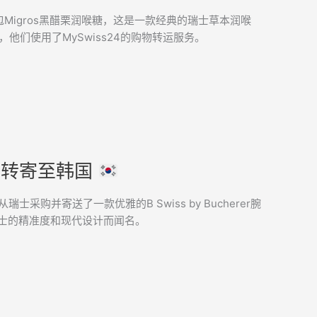
包Migros黑醋栗润喉糖，这是一款经典的瑞士草本润喉
他们使用了MySwiss24的购物转运服务。
瑞士并转寄至韩国
瑞士采购并寄送了一款优雅的B Swiss by Bucherer腕
其瑞士的精准度和现代设计而闻名。