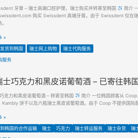
issdent 牙膏 – 瑞士高端口腔护理，瑞士购买并转寄至韩国
简介 一
wissdent.com 购买 Swissdent 高端牙膏。由于 Swissden
务。
 »
发货到韩国
瑞士网上购物
瑞士代购服务
购服务
瑞士巧克力和黑皮诺葡萄酒 – 已寄往韩
巧克力和黑皮诺葡萄酒 – 转寄至韩国
简介 一位韩国顾客从 Coop.c
Kambly 饼干以及六瓶瑞士黑皮诺葡萄酒。由于 Coop 不提供国际配
 »
到韩国的合作运输
瑞士
巧克力
瑞士转运服务
瑞士杂货
瑞