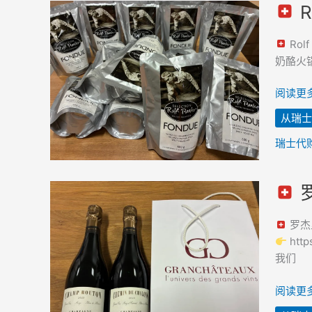
R
并
Rolf
已
Beeler
Rol
运
奶
奶酪火锅
往
酪
韩
火
阅读更多
国
锅
从瑞士
–
从
瑞士代
瑞
士
罗
购
罗
买
杰
罗杰
并
里
htt
运
香
我们
送
槟
至
–
阅读更多
韩
从
国