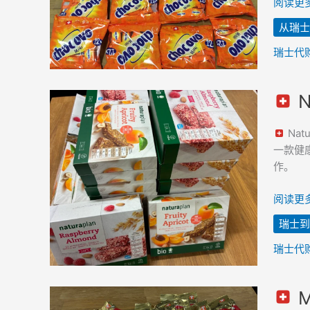
克
阅读更多
至
力
韩
从瑞士
迷
国
你
瑞士代
棒
–
N
已
Naturap
采
有
Nat
购
机
一款健康
并
杏
作。
寄
子
往
棒
阅读更多
韩
–
国
瑞士到
从
瑞
瑞士代
士
到
M
韩