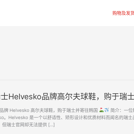
购物及发
士Helvesko品牌高尔夫球鞋，购于瑞
品牌 Helvesko 高尔夫球鞋，购于瑞士并寄往韩国
简介：一位
ko
esko。Helvesko 是一个以舒适性、矫形设计和优质材料而闻名的瑞
但瑞士官网却无法提供 […]