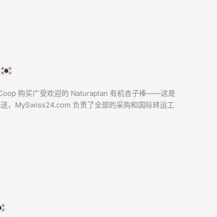
op 购买广受欢迎的 Naturaplan 有机杏子棒——这是
，MySwiss24.com 负责了全部的采购和国际转运工