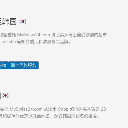
运至韩国
客委托 MySwiss24.com 协助其从瑞士最受欢迎的超市
i d'Italia 等知名瑞士和欧洲食品品牌。
购物
瑞士代购服务
国
 MySwiss24.com 从瑞士 Coop 超市购买并寄送 20
感和提神的麦芽风味而闻名，深受韩国消费者的喜爱。