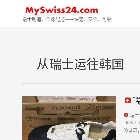
跳
至
内
瑞士制造，全球配送——快速、安全、可靠
容
从瑞士运往韩国
瑞
瑞
士
瑞士
Helves
Helv
高
的球鞋，
尔