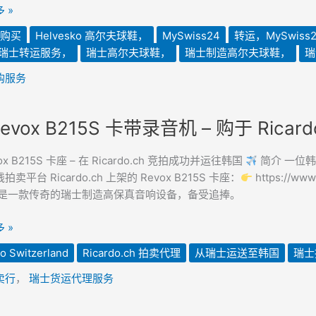
 »
购买
Helvesko 高尔夫球鞋，
MySwiss24
转运，MySwiss2
瑞士转运服务，
瑞士高尔夫球鞋，
瑞士制造高尔夫球鞋，
瑞
购服务
evox B215S 卡带录音机 – 购于 Rica
ox B215S 卡座 – 在 Ricardo.ch 竞拍成功并运往韩国
简介 一位韩
卖平台 Ricardo.ch 上架的 Revox B215S 卡座：
https://www
5S 是一款传奇的瑞士制造高保真音响设备，备受追捧。
 »
o Switzerland
Ricardo.ch 拍卖代理
从瑞士运送至韩国
瑞士
卖行
，
瑞士货运代理服务
.ch