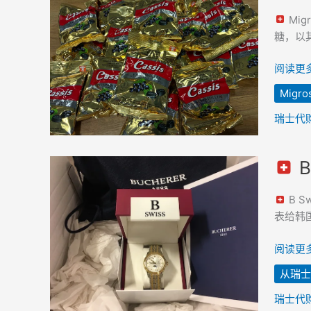
Migros
国
黑
Mi
醋
糖，以
栗
润
阅读更多
喉
Migro
糖，
瑞
瑞士代
士
直
B
邮
B
韩
Swiss
B S
国
by
表给韩国
Bucher
腕
阅读更多
表，
从瑞士
购
自
瑞士代