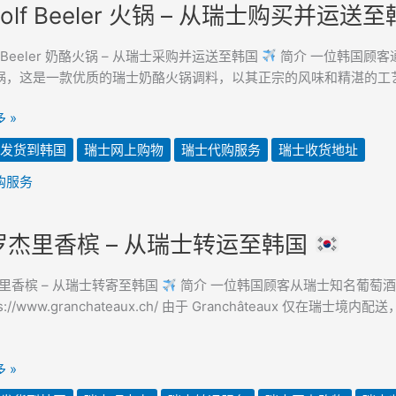
olf Beeler 火锅 – 从瑞士购买并运送
f Beeler 奶酪火锅 – 从瑞士采购并运送至韩国
简介 一位韩国顾客通过 M
，这是一款优质的瑞士奶酪火锅调料，以其正宗的风味和精湛的工艺而闻名
 »
发货到韩国
瑞士网上购物
瑞士代购服务
瑞士收货地址
购服务
杰里香槟 – 从瑞士转运至韩国
里香槟 – 从瑞士转寄至韩国
简介 一位韩国顾客从瑞士知名葡萄酒和烈
ps://www.granchateaux.ch/ 由于 Granchâteaux 仅在
 »