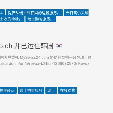
4
提供从瑞士到韩国的运输服务。
无钉高尔夫球
士收货地址，
瑞士购物服务。
rdo.ch 并已运往韩国
国客户委托 MySwiss24.com 协助其竞拍一台在瑞士领
.ricardo.ch/en/a/revox-b215s-1306030970/ Revox
拍卖转运
瑞士拍卖服务
瑞士
在线购物