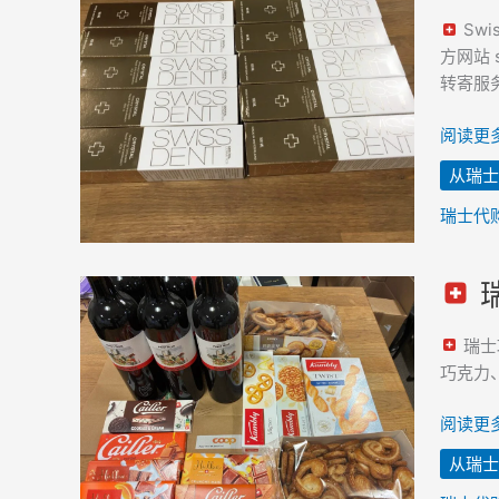
国
牙
Sw
膏
方网站 s
–
转寄服
已
采
阅读更多
购
从瑞士
并
寄
瑞士代
往
韩
国
瑞
士
瑞士
巧
巧克力、
克
力
阅读更多
和
从瑞士
黑