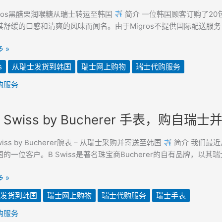
gros黑醋栗润喉糖从瑞士转运至韩国
简介 一位韩国顾客订购了20
其舒缓的口感和清爽的风味而闻名。由于Migros不提供国际配送服务，
 »
s
从瑞士发货到韩国
瑞士网上购物
瑞士代购服务
购服务
 Swiss by Bucherer 手表，购自
wiss by Bucherer腕表 – 从瑞士采购并寄送至韩国
简介 我们最近从
的一位客户。B Swiss是著名珠宝商Bucherer的自有品牌，以
er
 »
发货到韩国
瑞士网上购物
瑞士代购服务
瑞士手表
购服务