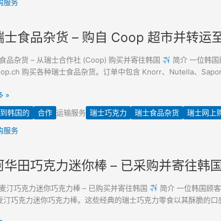
购服务
士食品杂货 – 购自 Coop 超市并转
食品杂货 – 从瑞士合作社 (Coop) 购买并寄往韩国
简介 一位韩国顾
op.ch 购买各种瑞士食品杂货。订单中包含 Knorr、Nutella、Sapor
 »
到韩国的
合作
运输服务
瑞士巧克力
瑞士食品杂货
瑞士网上
购服务
华田巧克力迷你棒 – 已采购并寄往韩
麦汀巧克力迷你巧克力棒 – 已购买并寄往韩国
简介 一位韩国顾客委托
麦汀巧克力迷你巧克力棒。这些经典的瑞士巧克力零食以其酥脆的口