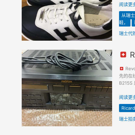
夫
阅读更多
球
从瑞士
鞋，
鞋，
购
于
瑞士代
瑞
士
R
并
Revox
寄
B215S
Rev
往
卡
先的在线拍
韩
带
B21
国
录
音
阅读更多
机
Ricard
–
购
瑞士拍
于
Ricardo