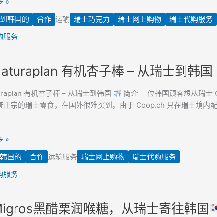
 »
到韩国的
合作
运输
瑞士巧克力
瑞士网上购物
瑞士代购服务
购服务
aturaplan 有机杏子棒 – 从瑞士到韩国
lan
uraplan 有机杏子棒 – 从瑞士到韩国
简介 一位韩国顾客想从瑞士 Co
正宗的瑞士零食，在国外很难买到。由于 Coop.ch 只在瑞士境内配送
 »
韩国的
合作
运输服务
瑞士网上购物
瑞士代购服务
购服务
igros黑醋栗润喉糖，从瑞士寄往韩国