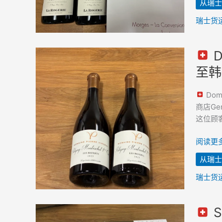
从瑞士
瑞
士
瑞士货
运
往
D
韩
Domain
国
至韩
Pierre
Vincent
Doma
Puligny
商店Ger
Montra
这位顾客
Les
Referts
阅读更多
2023
从瑞士
–
已
瑞士货
转
售
至
S
韩
Swissd