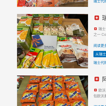
皮
瑞士代
诺
葡
瑞
萄
瑞
酒
士
瑞士
–
食
之一 Co
已
品
寄
杂
阅读更多
往
货
韩
从瑞士
–
国
购
瑞士代
自
Coop
阿
超
阿
市
华
欧沃
并
田
包欧沃
转
巧
运