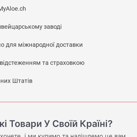
MyAloe.ch
вейцарському заводі
о для міжнародної доставки
 відстеженням та страховкою
них Штатів
 Товари У Своїй Країні?
хочете, і ми купимо та надішлемо це вам.