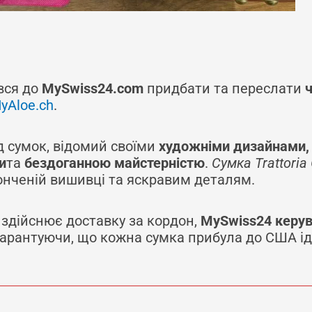
вся до
MySwiss24.com
придбати та переслати
yAloe.ch
.
д сумок, відомий своїми
художніми дизайнами, 
и
та
бездоганною майстерністю
.
Сумка Trattoria
онченій вишивці та яскравим деталям.
здійснює доставку за кордон,
MySwiss24 керув
гарантуючи, що кожна сумка прибула до США і