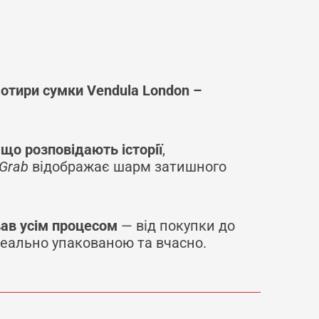
чотири сумки Vendula London –
що розповідають історії
,
 Grab
відображає шарм затишного
ав усім процесом
— від покупки до
деально упакованою та вчасно.