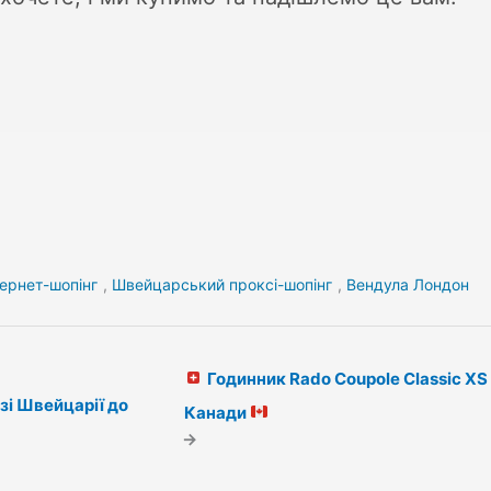
ернет-шопінг
,
Швейцарський проксі-шопінг
,
Вендула Лондон
Годинник Rado Coupole Classic XS 
 зі Швейцарії до
Канади
→