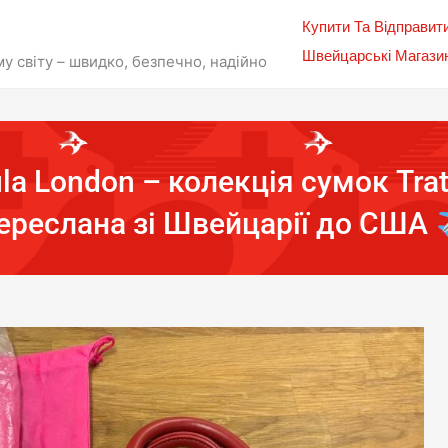
Купити Та Відправит
Швейцарські Магази
у світу – швидко, безпечно, надійно
a London – колекція сумок Tratt
ереслана зі Швейцарії до США