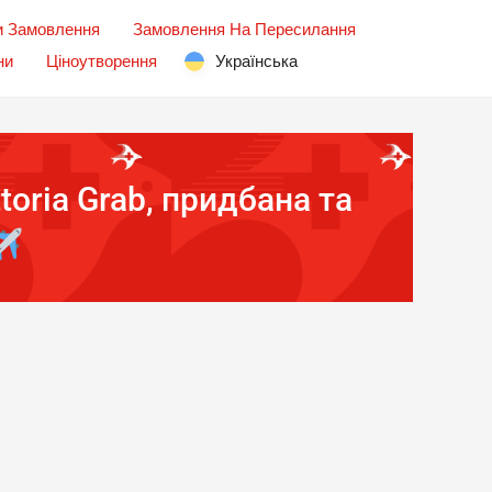
и Замовлення
Замовлення На Пересилання
ни
Ціноутворення
Українська
oria Grab, придбана та