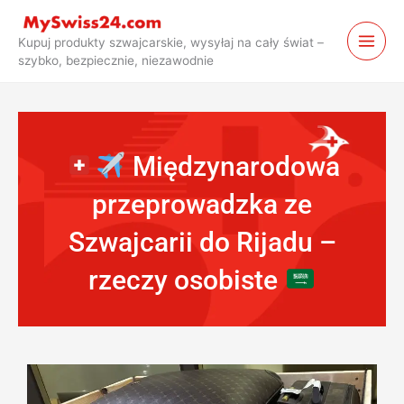
Przejdź
do
Kupuj produkty szwajcarskie, wysyłaj na cały świat –
treści
szybko, bezpiecznie, niezawodnie
Międzynarodowa
przeprowadzka ze
Szwajcarii do Rijadu –
rzeczy osobiste