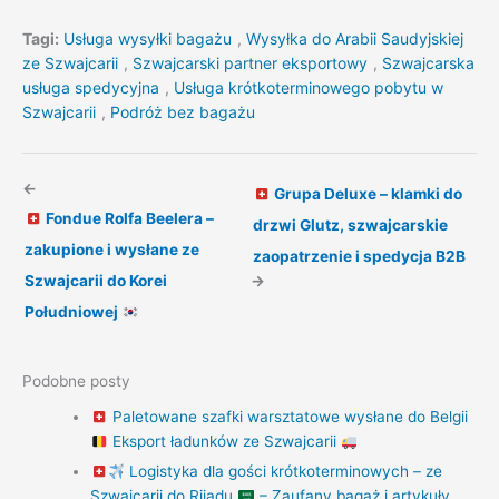
Tagi:
Usługa wysyłki bagażu
,
Wysyłka do Arabii Saudyjskiej
ze Szwajcarii
,
Szwajcarski partner eksportowy
,
Szwajcarska
usługa spedycyjna
,
Usługa krótkoterminowego pobytu w
Szwajcarii
,
Podróż bez bagażu
←
Grupa Deluxe – klamki do
Fondue Rolfa Beelera –
drzwi Glutz, szwajcarskie
zakupione i wysłane ze
zaopatrzenie i spedycja B2B
Szwajcarii do Korei
→
Południowej
Podobne posty
Paletowane szafki warsztatowe wysłane do Belgii
Eksport ładunków ze Szwajcarii
Logistyka dla gości krótkoterminowych – ze
Szwajcarii do Rijadu
– Zaufany bagaż i artykuły