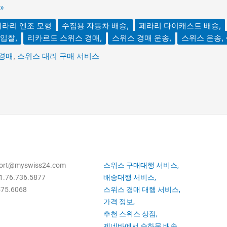
»
페라리 엔조 모형
수집용 자동차 배송,
페라리 다이캐스트 배송,
 입찰,
리카르도 스위스 경매,
스위스 경매 운송,
스위스 운송,
경매
,
스위스 대리 구매 서비스
ort@myswiss24.com
스위스 구매대행 서비스,
1.76.736.5877
배송대행 서비스,
575.6068
스위스 경매 대행 서비스,
가격 정보,
추천 스위스 상점,
제네바에서 수하물 배송