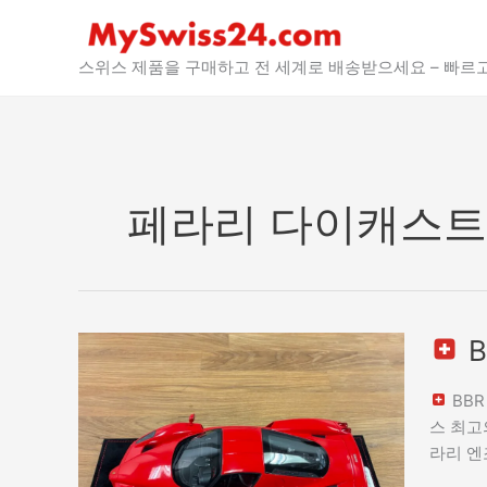
콘
텐
츠
스위스 제품을 구매하고 전 세계로 배송받으세요 – 빠르
로
바
로
가
기
페라리 다이캐스트
B
BBR
페
BBR
라
스 최고
리
라리 엔조
엔