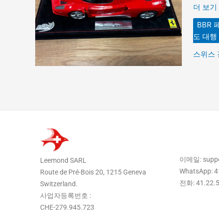
조
더 보기 
1:18
BBR 
모
도 대행
형,
당
스위스 
첨
되
어
한
국
으
로
배
송
이메일: supp
Leemond SARL
되
WhatsApp: 4
Route de Pré-Bois 20, 1215 Geneva
었
전화: 41.22.
Switzerland.
습
사업자등록번호 :
니
CHE-279.945.723
다