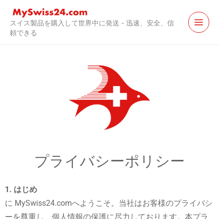
コ
ン
スイス製品を購入して世界中に発送 - 迅速、安全、信
テ
頼できる
ン
ツ
に
ス
キ
ッ
プ
プライバシーポリシー
1. はじめ
に MySwiss24.comへようこそ。当社はお客様のプライバシ
ーを尊重し、個人情報の保護に尽力しております。本プラ