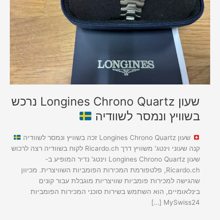
בשוויץ
ונמסר
לשוודיה
שעון Longines Chrono Quartz נרכש
בשוויץ ונמסר לשוודיה
שעון Longines Chrono Quartz זכה בשוויץ ונמסר לשוודיה
קנה שעוני וינטג' משוויץ דרך Ricardo.ch לקוח בשוודיה רצה לרכוש
שעון Longines Chrono Quartz וינטג' נדיר המופיע ב-
Ricardo.ch, פלטפורמת המכירות הפומביות השוויצרית. מכיוון
שהגישה למכירות פומביות שוויצריות מוגבלת עבור קונים
בינלאומיים, הוא השתמש בשירות סוכני המכירות הפומביות
MySwiss24 […]