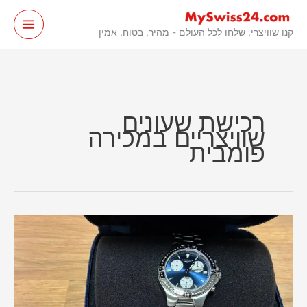
לג
תוכן
קנו שוויצרי, שלחו לכל העולם - מהיר, בטוח, אמין
רכישת שעונים
שוויצריים במכירה
פומבית
שעון
Longines
Chrono
Quartz
נרכש