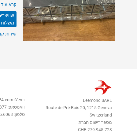
Galaxus
קרא עוד 
בשוויץ
שוויצרית B
ונמסרה
משלוח א
לבלגיה
שירות קני
דוא"ל: support@myswiss24.com
Leemond SARL
וואטסאפ: 41.76.736.5877
Route de Pré-Bois 20, 1215 Geneva
טלפון: 41.22.575.6068
Switzerland.
מספר רישום חברה:
CHE-279.945.723