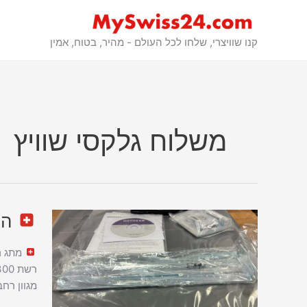
לג
תוכן
קנו שוויצרי, שלחו לכל העולם - מהיר, בטוח, אמין
משלוח גלקסי שוויץ
החלפת ר
החלפת
רשת
מתג רשת Netgear M4300 נרכש מ-s
של
Netgear
מגוון רח
מ-