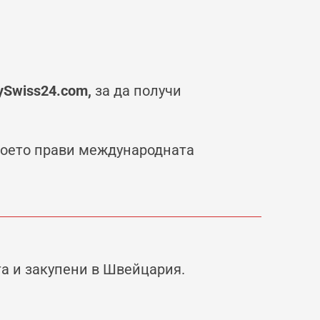
ySwiss24.com,
за да получи
 което прави международната
та и закупени в Швейцария.