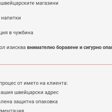
 швейцарските магазини
 напитки
ция в чужбина
ол изисква
внимателно боравене и сигурно оп
роцес от името на клиента:
 нашия швейцарски адрес
илена защитна опаковка
кументация