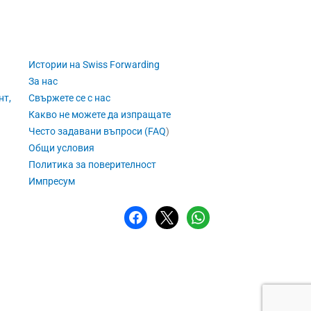
Истории на Swiss Forwarding
За нас
нт,
Свържете се с нас
Какво не можете да изпращате
Често задавани въпроси (FAQ
)
Общи условия
Политика за поверителност
Импресум
фейсбук
х
WhatsApp