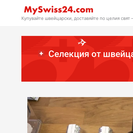
Премини
към
съдържанието
Купувайте швейцарски, доставяйте по целия свят 
Селекция от швейцар