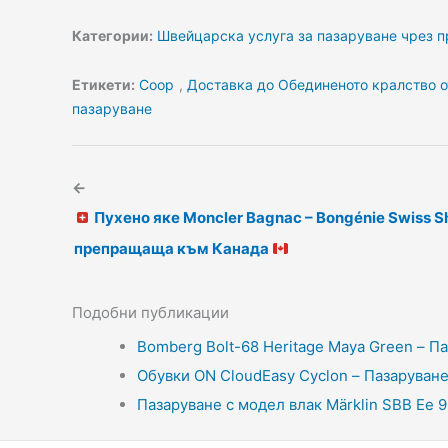
Категории:
Швейцарска услуга за пазаруване чрез п
Етикети:
Coop
,
Доставка до Обединеното кралство 
пазаруване
←
Пухено яке Moncler Bagnac – Bongénie Swiss Sh
препращаща към Канада
Подобни публикации
Bomberg Bolt-68 Heritage Maya Green – П
Обувки ON CloudEasy Cyclon – Пазаруване
Пазаруване с модел влак Märklin SBB Ee 