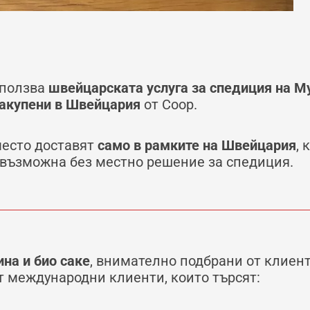
ползва
швейцарската услуга за спедиция на M
 закупени в Швейцария
от
Coop
.
често доставят
само в рамките на Швейцария
,
евъзможна без местно решение за спедиция.
ина и био саке
, внимателно подбрани от клиен
т международни клиенти, които търсят: