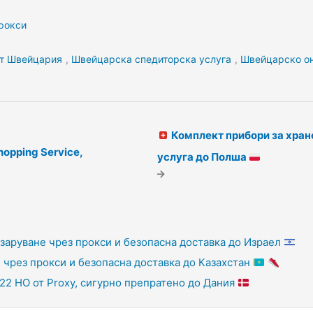
рокси
от Швейцария
,
Швейцарска спедиторска услуга
,
Швейцарско он
Комплект прибори за хран
opping Service,
услуга до Полша
→
азаруване чрез прокси и безопасна доставка до Израел
 чрез прокси и безопасна доставка до Казахстан
922 HO от Proxy, сигурно препратено до Дания