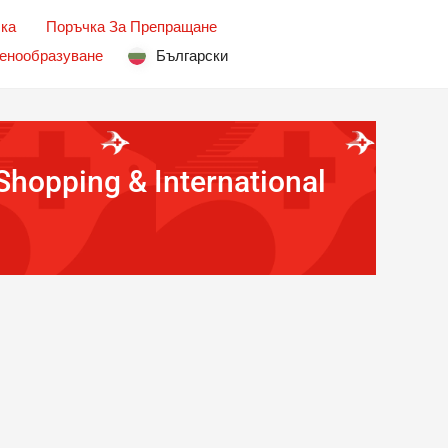
чка
Поръчка За Препращане
енообразуване
Български
hopping & International