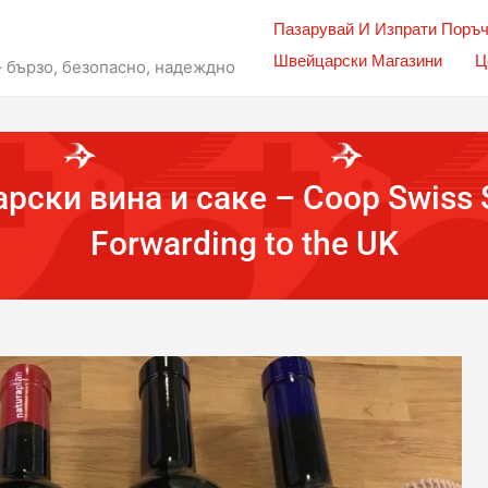
Пазарувай И Изпрати Поръ
Швейцарски Магазини
Ц
– бързо, безопасно, надеждно
ски вина и саке – Coop Swiss S
Forwarding to the UK