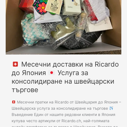
до
Япония
Швейцарска
услуга
за
консолидиране
на
търгове
Месечни доставки на Ricardo
до Япония
Услуга за
консолидиране на швейцарски
търгове
Месечни пратки на Ricardo от Швейцария до Япония –
Швейцарска услуга за консолидиране на търгове
Въведение Един от нашите редовни клиенти в Япония
купува често артикули от Ricardo.ch, най-голямата
онлайн платформа за търгове в Швейцария. Вместо да