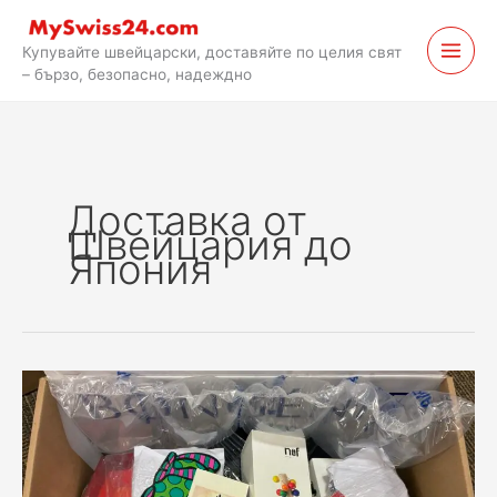
Премини
към
Купувайте швейцарски, доставяйте по целия свят
съдържанието
– бързо, безопасно, надеждно
Доставка от
Швейцария до
Япония
Месечни
доставки
на
Ricardo