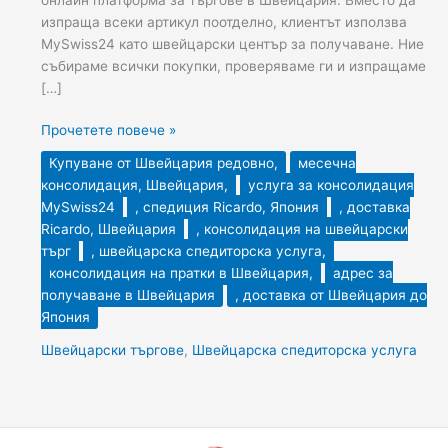
изпраща всеки артикул поотделно, клиентът използва
MySwiss24 като швейцарски център за получаване. Ние
събираме всички покупки, проверяваме ги и изпращаме
[…]
Прочетете повече »
Купуване от Швейцария редовно,
месечна
консолидация, Швейцария,
услуга за консолидация
MySwiss24
, спедиция Ricardo, Япония
, доставка
Ricardo, Швейцария
, консолидация на швейцарски
търг
, швейцарска спедиторска услуга,
консолидация на пратки в Швейцария,
адрес за
получаване в Швейцария
, доставка от Швейцария до
Япония
Швейцарски търгове
,
Швейцарска спедиторска услуга