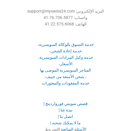
البريد الإلكتروني: support@myswiss24.com
واتساب: 41.76.736.5877
الهاتف: 41.22.575.6068
خدمة التسوق بالوكالة السويسرية،
خدمة إعادة الشحن،
خدمة وكيل المزادات السويسرية،
الأسعار،
المتاجر السويسرية الموصى بها
، شحن الأمتعة من جنيف،
خدمة المفقودات والمعثورات
قصص سويس فورواردينج |
نبذة عنا |
اتصل بنا |
ما لا يمكنك شحنه |
الأسئلة الشائعة |
الشروط