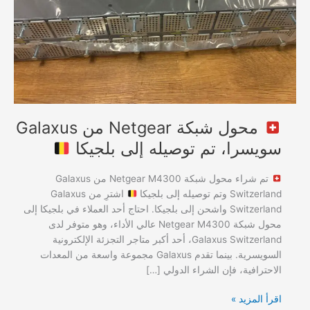
تم
توصيله
إلى
بلجيكا
محول شبكة Netgear من Galaxus
سويسرا، تم توصيله إلى بلجيكا
تم شراء محول شبكة Netgear M4300 من Galaxus
Switzerland وتم توصيله إلى بلجيكا
اشترِ من Galaxus
Switzerland واشحن إلى بلجيكا. احتاج أحد العملاء في بلجيكا إلى
محول شبكة Netgear M4300 عالي الأداء، وهو متوفر لدى
Galaxus Switzerland، أحد أكبر متاجر التجزئة الإلكترونية
السويسرية. بينما تقدم Galaxus مجموعة واسعة من المعدات
الاحترافية، فإن الشراء الدولي […]
اقرأ المزيد »