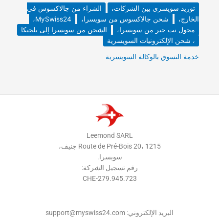
توريد سويسري بين الشركات،
الشراء من جالاكسوس في
الخارج،
شحن جالاكسوس من سويسرا،
MySwiss24،
محول نت جير من سويسرا،
الشحن من سويسرا إلى بلجيكا
، شحن الإلكترونيات السويسرية
خدمة التسوق بالوكالة السويسرية
Leemond SARL
Route de Pré-Bois 20، 1215 جنيف،
سويسرا.
رقم تسجيل الشركة:
CHE-279.945.723
البريد الإلكتروني: support@myswiss24.com