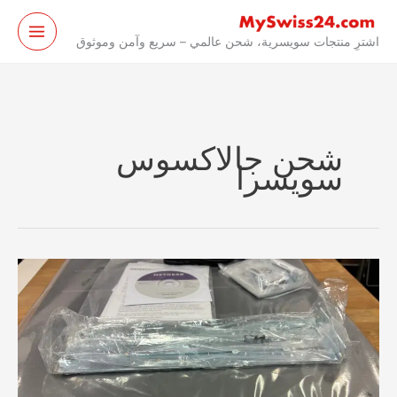
نتقل
لى
اشترِ منتجات سويسرية، شحن عالمي – سريع وآمن وموثوق
لمحتوى
شحن جالاكسوس
سويسرا
محول
شبكة
Netgear
من
Galaxus
سويسرا،